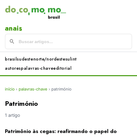
anais
brasil
sudeste
norte/nordeste
sul
int
autores
palavras-chave
editorial
início
›
palavras-chave
›
património
Património
1 artigo
Patrimônio às cegas: reafirmando o papel do