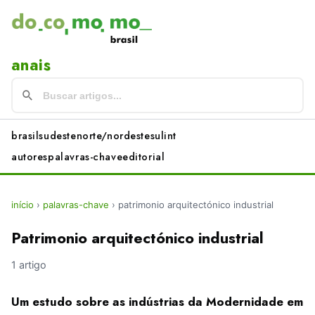
anais
brasil
sudeste
norte/nordeste
sul
int
autores
palavras-chave
editorial
início
›
palavras-chave
›
patrimonio arquitectónico industrial
Patrimonio arquitectónico industrial
1 artigo
Um estudo sobre as indústrias da Modernidade em