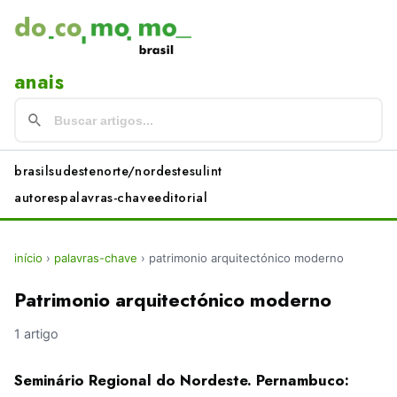
anais
brasil
sudeste
norte/nordeste
sul
int
autores
palavras-chave
editorial
início
›
palavras-chave
›
patrimonio arquitectónico moderno
Patrimonio arquitectónico moderno
1 artigo
Seminário Regional do Nordeste. Pernambuco: