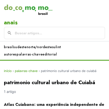
anais
brasil
sudeste
norte/nordeste
sul
int
autores
palavras-chave
editorial
início
›
palavras-chave
›
patrimonio cultural urbano de cuiabá
patrimonio cultural urbano de Cuiabá
1 artigo
Atlas Cuiabano: uma experiência independente de