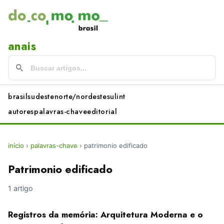
anais
brasil
sudeste
norte/nordeste
sul
int
autores
palavras-chave
editorial
início
›
palavras-chave
›
patrimonio edificado
Patrimonio edificado
1 artigo
Registros da memória: Arquitetura Moderna e o