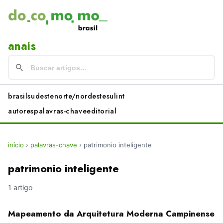
anais
brasil
sudeste
norte/nordeste
sul
int
autores
palavras-chave
editorial
início
›
palavras-chave
›
patrimonio inteligente
patrimonio inteligente
1 artigo
Mapeamento da Arquitetura Moderna Campinense