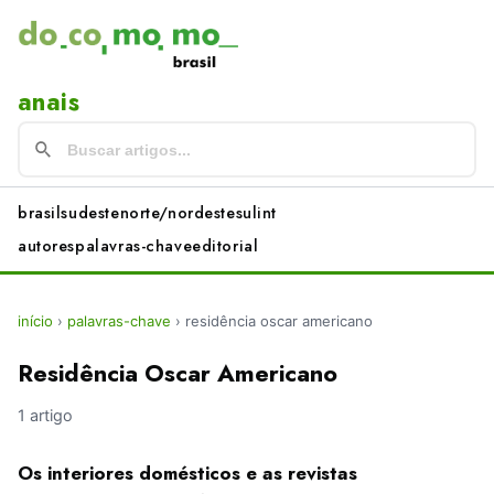
anais
brasil
sudeste
norte/nordeste
sul
int
autores
palavras-chave
editorial
início
›
palavras-chave
›
residência oscar americano
Residência Oscar Americano
1 artigo
Os interiores domésticos e as revistas