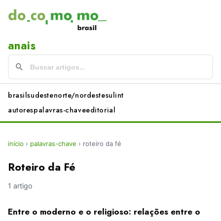
anais
brasil
sudeste
norte/nordeste
sul
int
autores
palavras-chave
editorial
início
›
palavras-chave
›
roteiro da fé
Roteiro da Fé
1 artigo
Entre o moderno e o religioso: relações entre o