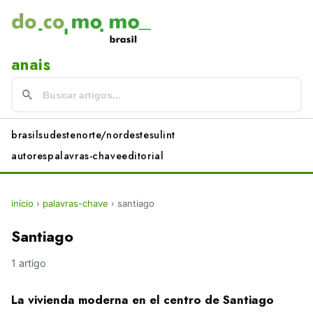
anais
brasil
sudeste
norte/nordeste
sul
int
autores
palavras-chave
editorial
início
›
palavras-chave
›
santiago
Santiago
1 artigo
La vivienda moderna en el centro de Santiago