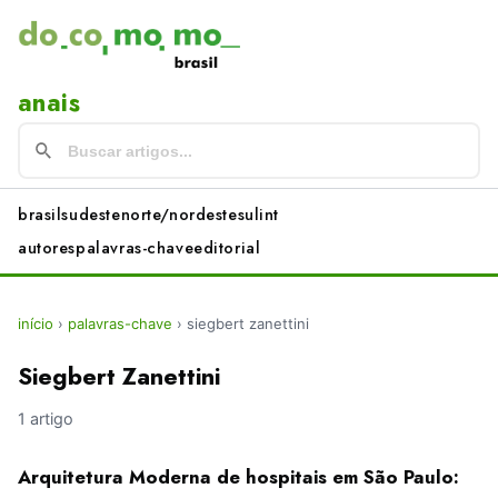
anais
brasil
sudeste
norte/nordeste
sul
int
autores
palavras-chave
editorial
início
›
palavras-chave
›
siegbert zanettini
Siegbert Zanettini
1 artigo
Arquitetura Moderna de hospitais em São Paulo: