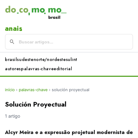
anais
brasil
sudeste
norte/nordeste
sul
int
autores
palavras-chave
editorial
início
›
palavras-chave
›
solución proyectual
Solución Proyectual
1 artigo
Alcyr Meira e a expressão projetual modernista de