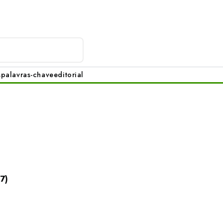
s
palavras-chave
editorial
7)