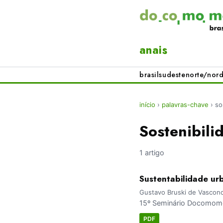
anais
brasil
sudeste
norte/nord
início
›
palavras-chave
›
so
Sostenibili
1 artigo
Sustentabilidade ur
Gustavo Bruski de Vasconce
15º Seminário Docomomo 
PDF