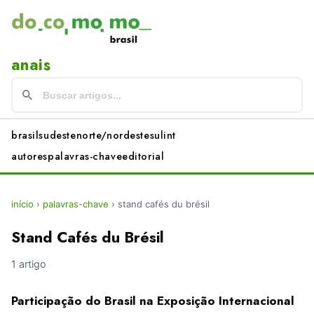
anais
brasil
sudeste
norte/nordeste
sul
int
autores
palavras-chave
editorial
início
›
palavras-chave
›
stand cafés du brésil
Stand Cafés du Brésil
1 artigo
Participação do Brasil na Exposição Internacional