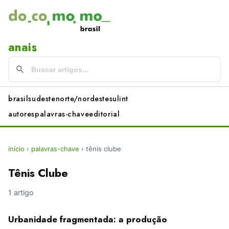
anais
brasil
sudeste
norte/nordeste
sul
int
autores
palavras-chave
editorial
início
›
palavras-chave
›
tênis clube
Tênis Clube
1 artigo
Urbanidade fragmentada: a produção