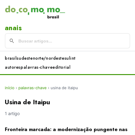
anais
brasil
sudeste
norte/nordeste
sul
int
autores
palavras-chave
editorial
início
›
palavras-chave
›
usina de itaipu
Usina de Itaipu
1 artigo
Fronteira marcada: a modernização pungente nas