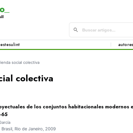
este
sul
int
autore
vienda social colectiva
ial colectiva
oyectuales de los conjuntos habitacionales modernos e
-65
García
rasil, Rio de Janeiro, 2009