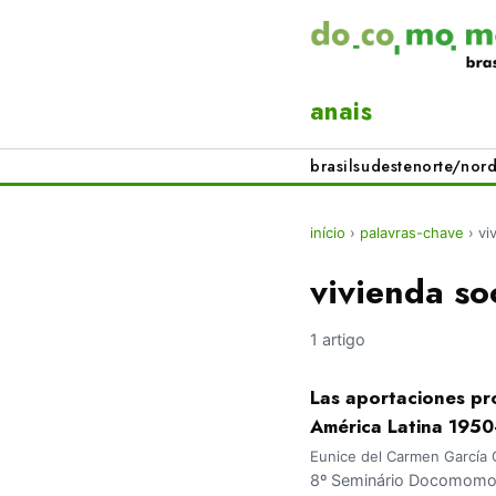
anais
brasil
sudeste
norte/nord
início
›
palavras-chave
›
vi
vivienda soc
1 artigo
Las aportaciones pr
América Latina 1950
Eunice del Carmen García 
8º Seminário Docomomo B