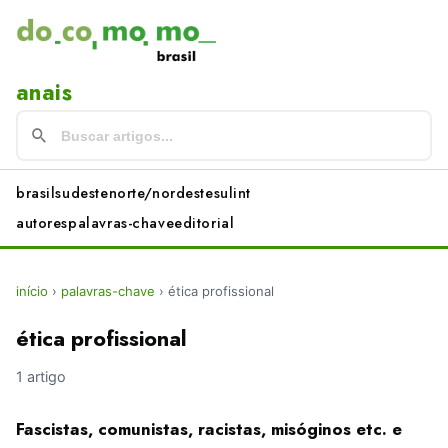
anais
brasil
sudeste
norte/nordeste
sul
int
autores
palavras-chave
editorial
início
›
palavras-chave
›
ética profissional
ética profissional
1 artigo
Fascistas, comunistas, racistas, misóginos etc. e