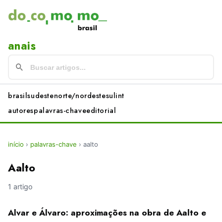
anais
brasil
sudeste
norte/nordeste
sul
int
autores
palavras-chave
editorial
início
›
palavras-chave
›
aalto
Aalto
1 artigo
Alvar e Álvaro: aproximações na obra de Aalto e