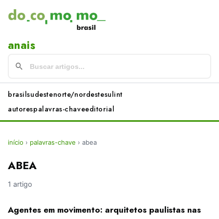
anais
brasil
sudeste
norte/nordeste
sul
int
autores
palavras-chave
editorial
início
›
palavras-chave
›
abea
ABEA
1 artigo
Agentes em movimento: arquitetos paulistas nas