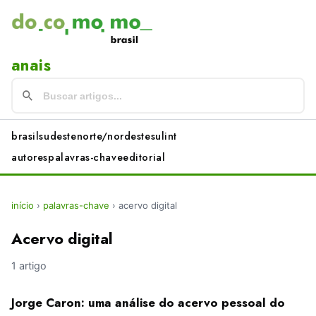
anais
brasil
sudeste
norte/nordeste
sul
int
autores
palavras-chave
editorial
início
›
palavras-chave
›
acervo digital
Acervo digital
1 artigo
Jorge Caron: uma análise do acervo pessoal do