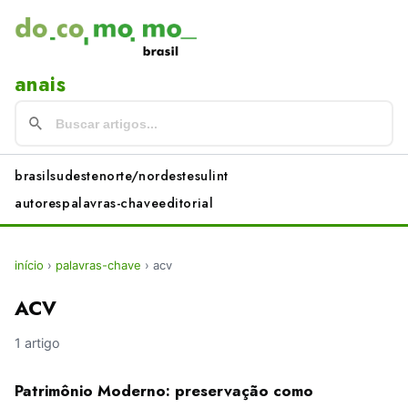
anais
brasil
sudeste
norte/nordeste
sul
int
autores
palavras-chave
editorial
início
›
palavras-chave
›
acv
ACV
1 artigo
Patrimônio Moderno: preservação como