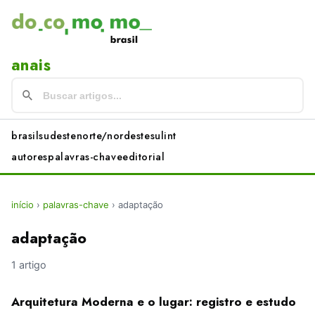
anais
brasil
sudeste
norte/nordeste
sul
int
autores
palavras-chave
editorial
início
›
palavras-chave
›
adaptação
adaptação
1 artigo
Arquitetura Moderna e o lugar: registro e estudo