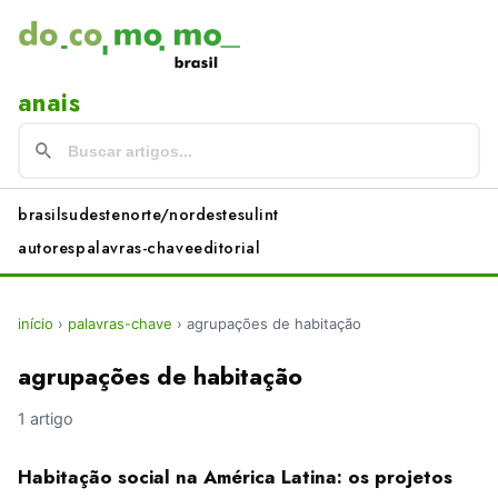
anais
brasil
sudeste
norte/nordeste
sul
int
autores
palavras-chave
editorial
início
›
palavras-chave
›
agrupações de habitação
agrupações de habitação
1 artigo
Habitação social na América Latina: os projetos