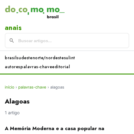
anais
brasil
sudeste
norte/nordeste
sul
int
autores
palavras-chave
editorial
início
›
palavras-chave
›
alagoas
Alagoas
1 artigo
A Memória Moderna e a casa popular na