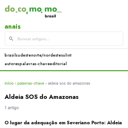
anais
brasil
sudeste
norte/nordeste
sul
int
autores
palavras-chave
editorial
início
›
palavras-chave
›
aldeia sos do amazonas
Aldeia SOS do Amazonas
1 artigo
O lugar da adequação em Severiano Porto: Aldeia