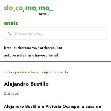
anais
brasil
sudeste
norte/nordeste
sul
int
autores
palavras-chave
editorial
início
›
palavras-chave
›
alejandro bustillo
Alejandro Bustillo
2 artigos
Alejandro Bustillo e Victoria Ocampo: a casa de