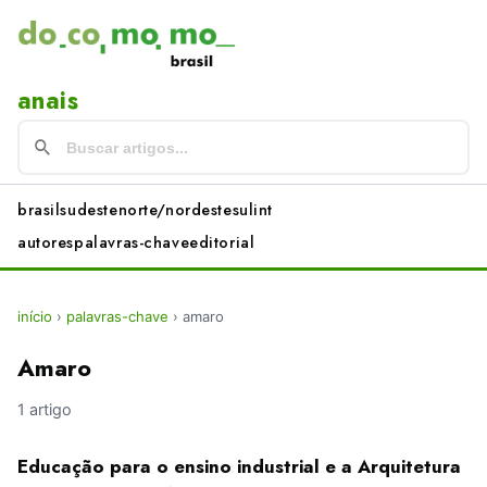
anais
brasil
sudeste
norte/nordeste
sul
int
autores
palavras-chave
editorial
início
›
palavras-chave
›
amaro
Amaro
1 artigo
Educação para o ensino industrial e a Arquitetura