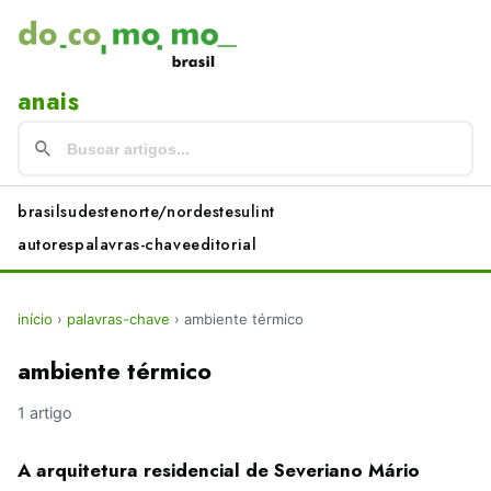
anais
brasil
sudeste
norte/nordeste
sul
int
autores
palavras-chave
editorial
início
›
palavras-chave
›
ambiente térmico
ambiente térmico
1 artigo
A arquitetura residencial de Severiano Mário