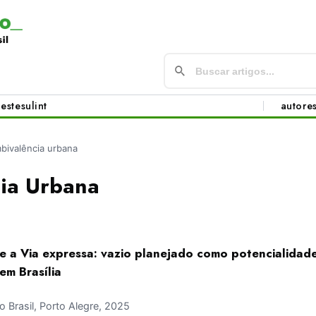
este
sul
int
autore
bivalência urbana
ia Urbana
a e a Via expressa: vazio planejado como potencialidad
em Brasília
Brasil, Porto Alegre, 2025