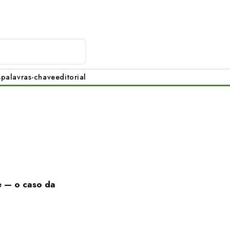
s
palavras-chave
editorial
e — o caso da