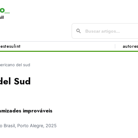
este
sul
int
autore
ericano del sud
del Sud
mizades improváveis
Brasil, Porto Alegre, 2025