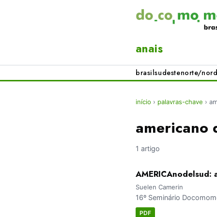
anais
brasil
sudeste
norte/nord
início
›
palavras-chave
›
am
americano 
1 artigo
AMERICAnodelsud: a
Suelen Camerin
16º Seminário Docomomo 
PDF