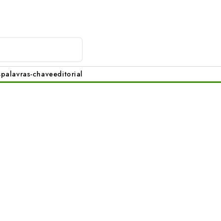
s
palavras-chave
editorial