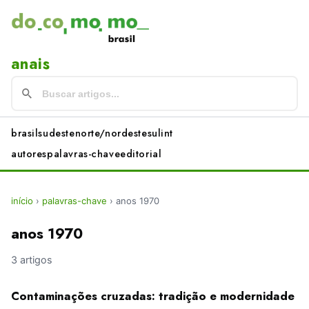
anais
brasil
sudeste
norte/nordeste
sul
int
autores
palavras-chave
editorial
início
›
palavras-chave
›
anos 1970
anos 1970
3 artigos
Contaminações cruzadas: tradição e modernidade