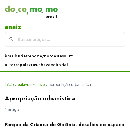
anais
brasil
sudeste
norte/nordeste
sul
int
autores
palavras-chave
editorial
início
›
palavras-chave
›
apropriação urbanística
Apropriação urbanística
1 artigo
Parque da Criança de Goiânia: desafios do espaço