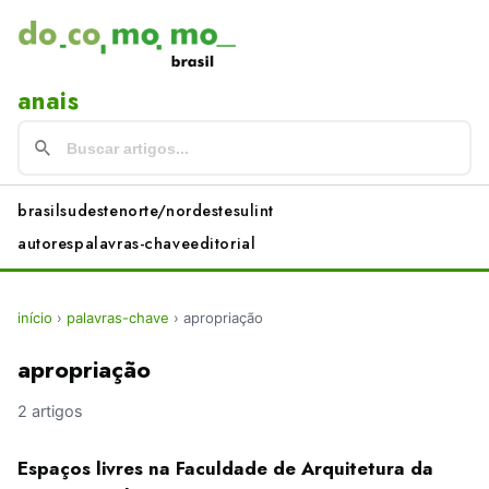
anais
brasil
sudeste
norte/nordeste
sul
int
autores
palavras-chave
editorial
início
›
palavras-chave
›
apropriação
apropriação
2 artigos
Espaços livres na Faculdade de Arquitetura da