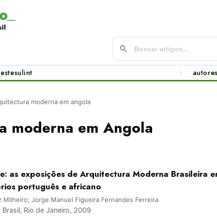
este
sul
int
autore
quitectura moderna em angola
ra moderna em Angola
e: as exposições de Arquitectura Moderna Brasileira e
tórios português e africano
 Milheiro; Jorge Manuel Figueira Fernandes Ferreira
rasil, Rio de Janeiro, 2009