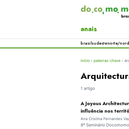
anais
brasil
sudeste
norte/nord
início
›
palavras-chave
›
ar
Arquitectu
1 artigo
A Joyous Architectur
influência nos terri
Ana Cristina Fernandes Vaz
8º Seminário Docomomo B