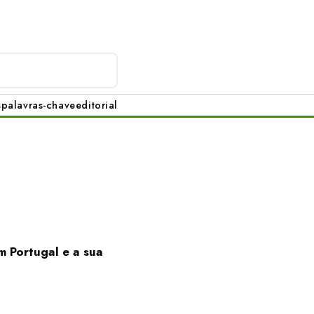
s
palavras-chave
editorial
m Portugal e a sua