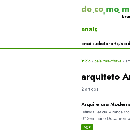
anais
brasil
sudeste
norte/nord
início
›
palavras-chave
›
ar
arquiteto A
2 artigos
Arquitetura Moderna
Hállyda Letícia Miranda M
6º Seminário Docomomo 
PDF