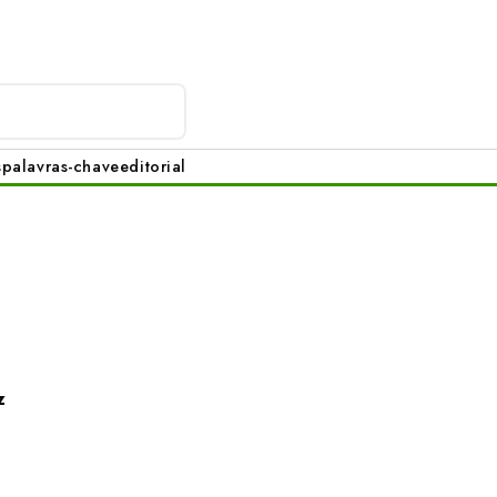
s
palavras-chave
editorial
z