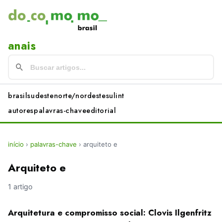
anais
brasil
sudeste
norte/nordeste
sul
int
autores
palavras-chave
editorial
início
›
palavras-chave
›
arquiteto e
Arquiteto e
1 artigo
Arquitetura e compromisso social: Clovis Ilgenfritz