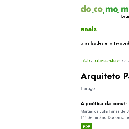
anais
brasil
sudeste
norte/nord
início
›
palavras-chave
›
ar
Arquiteto 
1 artigo
A poética da constr
Margarida Júlia Farias de 
11º Seminário Docomomo 
PDF