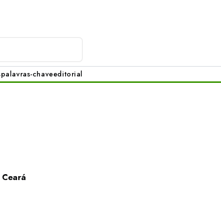
s
palavras-chave
editorial
, Ceará