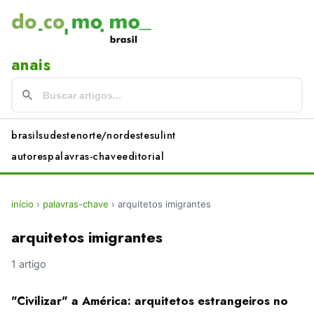
anais
brasil
sudeste
norte/nordeste
sul
int
autores
palavras-chave
editorial
início
›
palavras-chave
›
arquitetos imigrantes
arquitetos imigrantes
1 artigo
"Civilizar" a América: arquitetos estrangeiros no