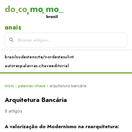
anais
brasil
sudeste
norte/nordeste
sul
int
autores
palavras-chave
editorial
início
›
palavras-chave
›
arquitetura bancária
Arquitetura Bancária
8 artigos
A valorização do Modernismo na rearquitetura: