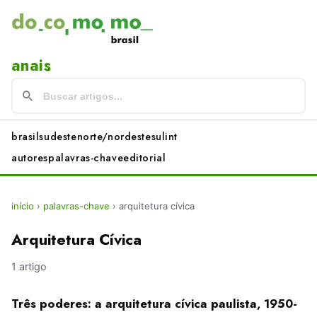
anais
brasil
sudeste
norte/nordeste
sul
int
autores
palavras-chave
editorial
início
›
palavras-chave
›
arquitetura cívica
Arquitetura Cívica
1 artigo
Três poderes: a arquitetura cívica paulista, 1950-