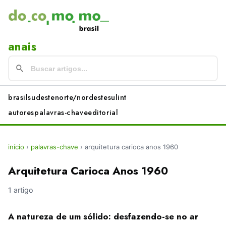
anais
brasil
sudeste
norte/nordeste
sul
int
autores
palavras-chave
editorial
início
›
palavras-chave
›
arquitetura carioca anos 1960
Arquitetura Carioca Anos 1960
1 artigo
A natureza de um sólido: desfazendo-se no ar