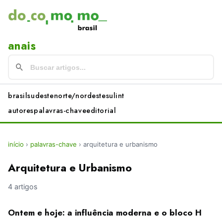
anais
brasil
sudeste
norte/nordeste
sul
int
autores
palavras-chave
editorial
início
›
palavras-chave
›
arquitetura e urbanismo
Arquitetura e Urbanismo
4 artigos
Ontem e hoje: a influência moderna e o bloco H