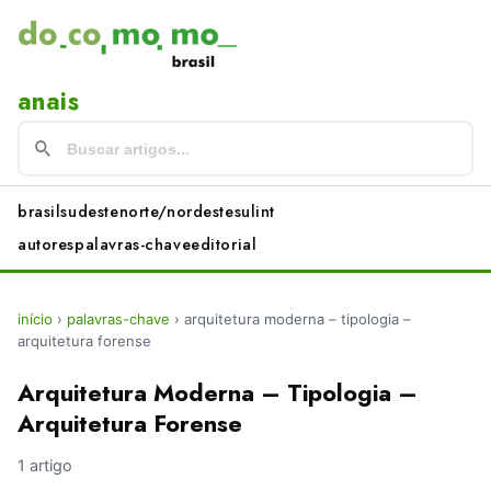
anais
brasil
sudeste
norte/nordeste
sul
int
autores
palavras-chave
editorial
início
›
palavras-chave
›
arquitetura moderna – tipologia –
arquitetura forense
Arquitetura Moderna – Tipologia –
Arquitetura Forense
1 artigo