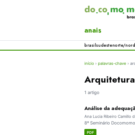
anais
brasil
sudeste
norte/nord
início
›
palavras-chave
›
ar
Arquitetur
1 artigo
Análise da adequaçã
Ana Lucia Ribeiro Camillo da
8º Seminário Docomomo B
PDF