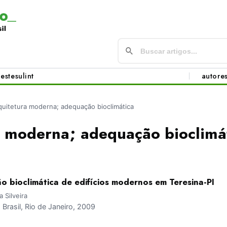
este
sul
int
autore
quitetura moderna; adequação bioclimática
a moderna; adequação bioclimá
o bioclimática de edifícios modernos em Teresina-PI
 Silveira
rasil, Rio de Janeiro, 2009