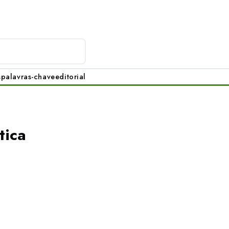
s
palavras-chave
editorial
tica