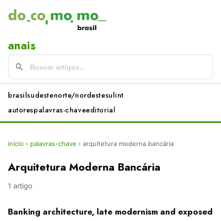
anais
brasil
sudeste
norte/nordeste
sul
int
autores
palavras-chave
editorial
início
›
palavras-chave
›
arquitetura moderna bancária
Arquitetura Moderna Bancária
1 artigo
Banking architecture, late modernism and exposed