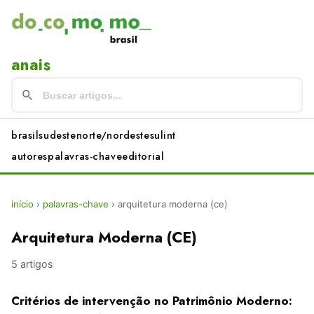
anais
brasil
sudeste
norte/nordeste
sul
int
autores
palavras-chave
editorial
início
›
palavras-chave
›
arquitetura moderna (ce)
Arquitetura Moderna (CE)
5 artigos
Critérios de intervenção no Patrimônio Moderno: