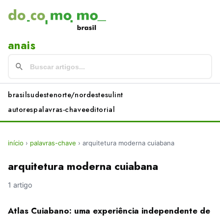
anais
brasil
sudeste
norte/nordeste
sul
int
autores
palavras-chave
editorial
início
›
palavras-chave
›
arquitetura moderna cuiabana
arquitetura moderna cuiabana
1 artigo
Atlas Cuiabano: uma experiência independente de