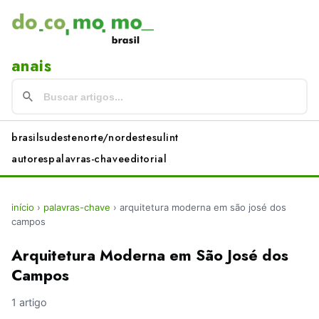
anais
brasil
sudeste
norte/nordeste
sul
int
autores
palavras-chave
editorial
início
›
palavras-chave
›
arquitetura moderna em são josé dos
campos
Arquitetura Moderna em São José dos
Campos
1 artigo