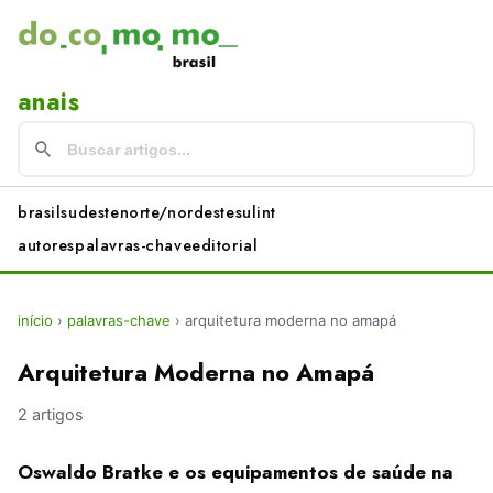
anais
brasil
sudeste
norte/nordeste
sul
int
autores
palavras-chave
editorial
início
›
palavras-chave
›
arquitetura moderna no amapá
Arquitetura Moderna no Amapá
2 artigos
Oswaldo Bratke e os equipamentos de saúde na