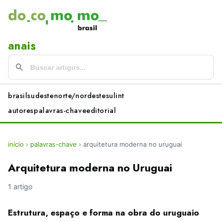
anais
brasil
sudeste
norte/nordeste
sul
int
autores
palavras-chave
editorial
início
›
palavras-chave
›
arquitetura moderna no uruguai
Arquitetura moderna no Uruguai
1 artigo
Estrutura, espaço e forma na obra do uruguaio